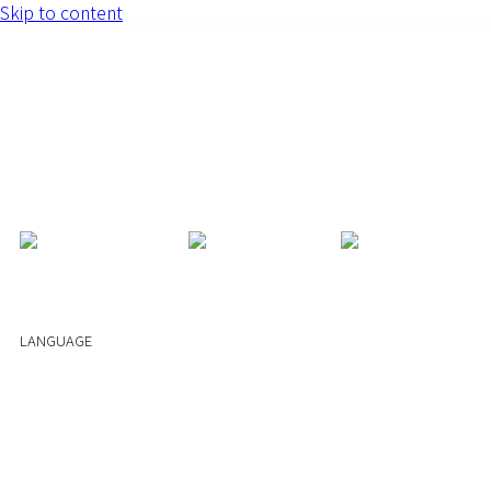
Skip to content
힐링안과
시력교정술
노안백내장
맑은눈 클리닉
드림렌즈
안과언니
서류 발급
LOGIN
LANGUAGE