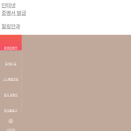
인터넷
증명서 발급
힐링안과
시력교정수술
온라인예약
노안/백내장
센터
오시는 길
맑은눈
1:1 빠른상담
클리닉
드림렌즈
공식 유투브
(RGP LENS)
공식블로그
커뮤니티
LOGIN